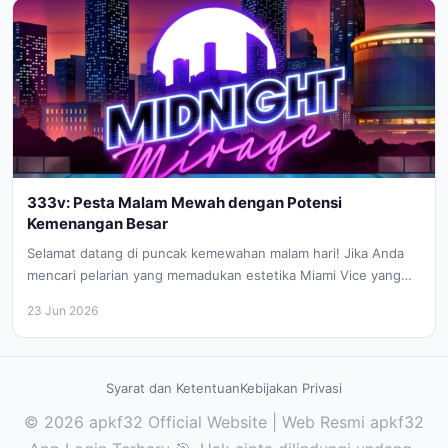
333v: Pesta Malam Mewah dengan Potensi
Kemenangan Besar
Selamat datang di puncak kemewahan malam hari! Jika Anda
mencari pelarian yang memadukan estetika Miami Vice yang
ikonik dengan sensasi...
23 Jun 2026
Syarat dan Ketentuan
Kebijakan Privasi
© 2026 apkf32 Official Website | Web Resmi apkf32