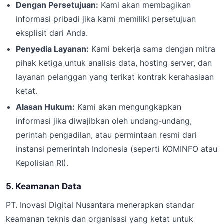
Dengan Persetujuan:
Kami akan membagikan
informasi pribadi jika kami memiliki persetujuan
eksplisit dari Anda.
Penyedia Layanan:
Kami bekerja sama dengan mitra
pihak ketiga untuk analisis data, hosting server, dan
layanan pelanggan yang terikat kontrak kerahasiaan
ketat.
Alasan Hukum:
Kami akan mengungkapkan
informasi jika diwajibkan oleh undang-undang,
perintah pengadilan, atau permintaan resmi dari
instansi pemerintah Indonesia (seperti KOMINFO atau
Kepolisian RI).
5. Keamanan Data
PT. Inovasi Digital Nusantara menerapkan standar
keamanan teknis dan organisasi yang ketat untuk