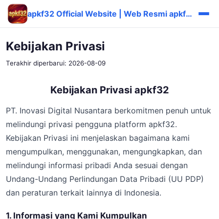
apkf32 Official Website | Web Resmi apkf32 App Login Terbaru 🎯
Kebijakan Privasi
Terakhir diperbarui: 2026-08-09
Kebijakan Privasi apkf32
PT. Inovasi Digital Nusantara berkomitmen penuh untuk
melindungi privasi pengguna platform apkf32.
Kebijakan Privasi ini menjelaskan bagaimana kami
mengumpulkan, menggunakan, mengungkapkan, dan
melindungi informasi pribadi Anda sesuai dengan
Undang-Undang Perlindungan Data Pribadi (UU PDP)
dan peraturan terkait lainnya di Indonesia.
1. Informasi yang Kami Kumpulkan