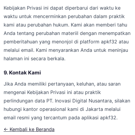
Kebijakan Privasi ini dapat diperbarui dari waktu ke
waktu untuk mencerminkan perubahan dalam praktik
kami atau perubahan hukum. Kami akan memberi tahu
Anda tentang perubahan materiil dengan menempatkan
pemberitahuan yang menonjol di platform apkf32 atau
melalui email. Kami menyarankan Anda untuk meninjau
halaman ini secara berkala.
9. Kontak Kami
Jika Anda memiliki pertanyaan, keluhan, atau saran
mengenai Kebijakan Privasi ini atau praktik
perlindungan data PT. Inovasi Digital Nusantara, silakan
hubungi kantor operasional kami di Jakarta melalui
email resmi yang tercantum pada aplikasi apkf32.
← Kembali ke Beranda