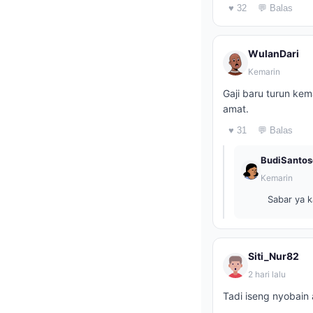
♥ 32
💬 Balas
WulanDari
Kemarin
Gaji baru turun kem
amat.
♥ 31
💬 Balas
BudiSantos
Kemarin
Sabar ya k
Siti_Nur82
2 hari lalu
Tadi iseng nyobain 