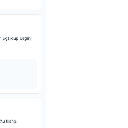
h bgt idup begini
ktu luang.