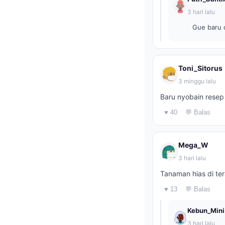
3 hari lalu
Gue baru d
Toni_Sitorus
3 minggu lalu
Baru nyobain resep 
♥ 40
💬 Balas
Mega_W
3 hari lalu
Tanaman hias di ter
♥ 13
💬 Balas
Kebun_Mini
3 hari lalu