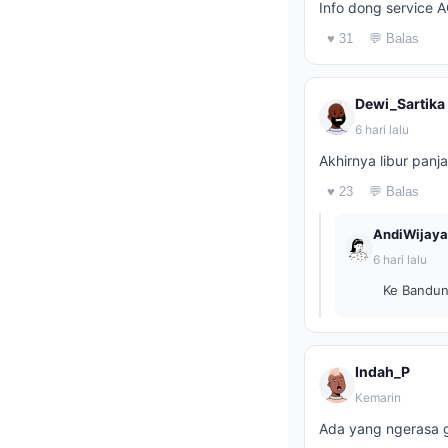
Info dong service 
♥ 31
💬 Balas
Dewi_Sartika
6 hari lalu
Akhirnya libur panj
♥ 23
💬 Balas
AndiWijaya
6 hari lalu
Ke Bandung
Indah_P
Kemarin
Ada yang ngerasa ga