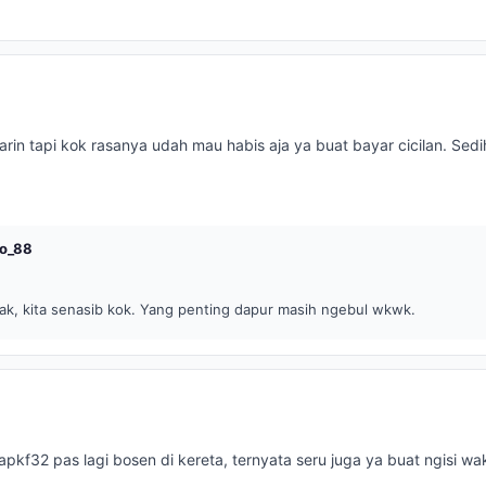
arin tapi kok rasanya udah mau habis aja ya buat bayar cicilan. Sedi
o_88
ak, kita senasib kok. Yang penting dapur masih ngebul wkwk.
apkf32 pas lagi bosen di kereta, ternyata seru juga ya buat ngisi wa