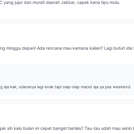
AC yang jujur dan murah daerah Jakbar, capek kena tipu mulu.
ang minggu depan! Ada rencana mau kemana kalian? Lagi butuh ide li
 aja kak, udaranya lagi enak tapi siap-siap macet aja ya pas weekend.
k sih kalo bulan ini cepet banget berlalu? Tau-tau udah mau senin l