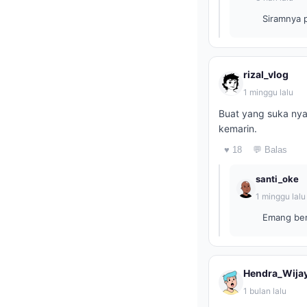
Siramnya 
rizal_vlog
1 minggu lalu
Buat yang suka nya
kemarin.
♥ 18
💬 Balas
santi_oke
1 minggu lalu
Emang ben
Hendra_Wija
1 bulan lalu