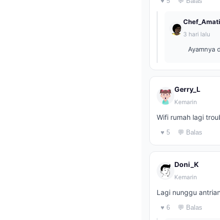
♥ 5
💬 Balas
Chef_Amati
3 hari lalu
Ayamnya d
Gerry_L
Kemarin
Wifi rumah lagi tro
♥ 5
💬 Balas
Doni_K
Kemarin
Lagi nunggu antria
♥ 6
💬 Balas