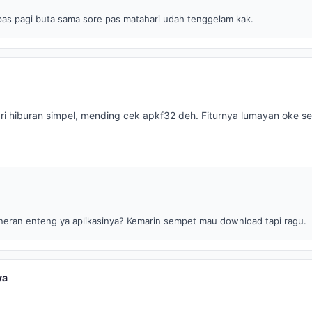
pas pagi buta sama sore pas matahari udah tenggelam kak.
ri hiburan simpel, mending cek apkf32 deh. Fiturnya lumayan oke s
eran enteng ya aplikasinya? Kemarin sempet mau download tapi ragu.
ya