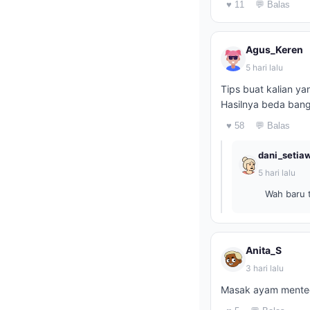
♥ 11
💬 Balas
Agus_Keren
5 hari lalu
Tips buat kalian ya
Hasilnya beda bang
♥ 58
💬 Balas
dani_setia
5 hari lalu
Wah baru t
Anita_S
3 hari lalu
Masak ayam mentega