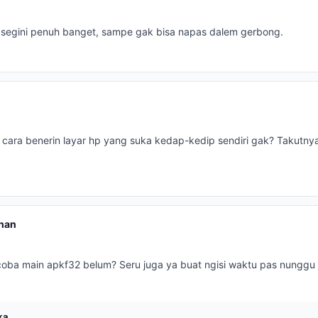
segini penuh banget, sampe gak bisa napas dalem gerbong.
 cara benerin layar hp yang suka kedap-kedip sendiri gak? Takutn
han
oba main apkf32 belum? Seru juga ya buat ngisi waktu pas nunggu
ka