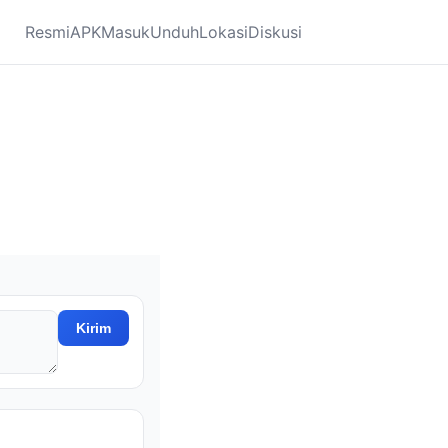
Resmi
APK
Masuk
Unduh
Lokasi
Diskusi
Kirim