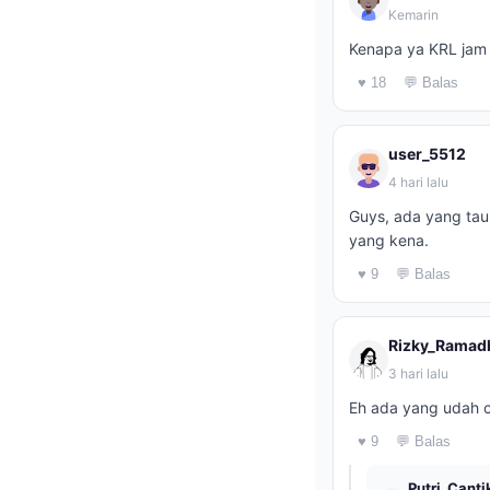
Kemarin
Kenapa ya KRL jam 
♥ 18
💬 Balas
user_5512
4 hari lalu
Guys, ada yang tau
yang kena.
♥ 9
💬 Balas
Rizky_Ramad
3 hari lalu
Eh ada yang udah c
♥ 9
💬 Balas
Putri_Canti