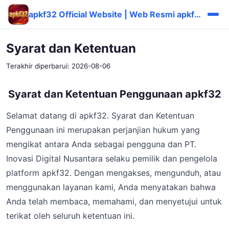
apkf32 Official Website | Web Resmi apkf32 App Login Terbaru 🎯
Syarat dan Ketentuan
Terakhir diperbarui: 2026-08-06
Syarat dan Ketentuan Penggunaan apkf32
Selamat datang di apkf32. Syarat dan Ketentuan
Penggunaan ini merupakan perjanjian hukum yang
mengikat antara Anda sebagai pengguna dan PT.
Inovasi Digital Nusantara selaku pemilik dan pengelola
platform apkf32. Dengan mengakses, mengunduh, atau
menggunakan layanan kami, Anda menyatakan bahwa
Anda telah membaca, memahami, dan menyetujui untuk
terikat oleh seluruh ketentuan ini.