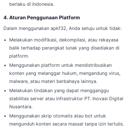
berlaku di Indonesia.
4. Aturan Penggunaan Platform
Dalam menggunakan apkf32, Anda setuju untuk tidak:
Melakukan modifikasi, dekompilasi, atau rekayasa
balik terhadap perangkat lunak yang disediakan di
platform.
Menggunakan platform untuk mendistribusikan
konten yang melanggar hukum, mengandung virus,
malware, atau materi berbahaya lainnya.
Melakukan tindakan yang dapat mengganggu
stabilitas server atau infrastruktur PT. Inovasi Digital
Nusantara.
Menggunakan skrip otomatis atau bot untuk
mengunduh konten secara massal tanpa izin tertulis.