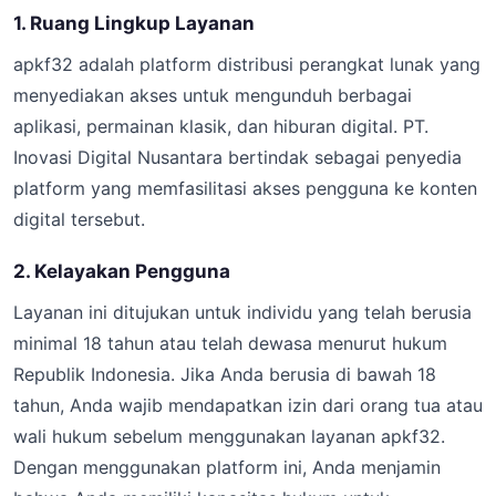
1. Ruang Lingkup Layanan
apkf32 adalah platform distribusi perangkat lunak yang
menyediakan akses untuk mengunduh berbagai
aplikasi, permainan klasik, dan hiburan digital. PT.
Inovasi Digital Nusantara bertindak sebagai penyedia
platform yang memfasilitasi akses pengguna ke konten
digital tersebut.
2. Kelayakan Pengguna
Layanan ini ditujukan untuk individu yang telah berusia
minimal 18 tahun atau telah dewasa menurut hukum
Republik Indonesia. Jika Anda berusia di bawah 18
tahun, Anda wajib mendapatkan izin dari orang tua atau
wali hukum sebelum menggunakan layanan apkf32.
Dengan menggunakan platform ini, Anda menjamin