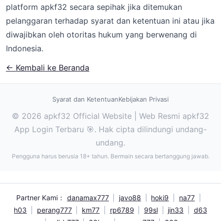
platform apkf32 secara sepihak jika ditemukan
pelanggaran terhadap syarat dan ketentuan ini atau jika
diwajibkan oleh otoritas hukum yang berwenang di
Indonesia.
← Kembali ke Beranda
Syarat dan Ketentuan
Kebijakan Privasi
© 2026 apkf32 Official Website | Web Resmi apkf32
App Login Terbaru 🎯. Hak cipta dilindungi undang-
undang.
Pengguna harus berusia 18+ tahun. Bermain secara bertanggung jawab.
Partner Kami：
danamax777
|
javo88
|
hoki9
|
na77
|
h03
|
perang777
|
km77
|
rp6789
|
99sl
|
jin33
|
d63